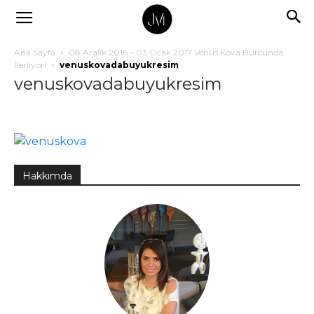
Ana Sayfa
08 Aralık 2016 – 03 Ocak 2017 Venüs Kova Burcunda
İlerliyor!
venuskovadabuyukresim
venuskovadabuyukresim
Hakkımda