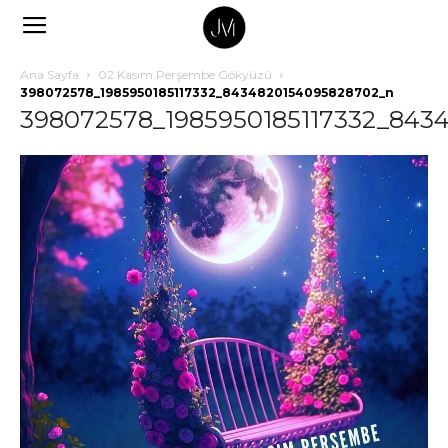
Ana Sayfa
02 Kasım Perşembe Gökyüzü
398072578_1985950185117332_8434820154095828702_n
398072578_1985950185117332_843