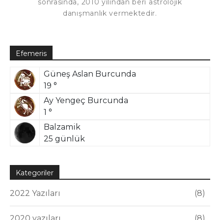
sonrasında, 2010 yılından beri astrolojik
danışmanlık vermektedir.
Efemeris
Güneş Aslan Burcunda
19 °
Ay Yengeç Burcunda
1 °
Balzamik
25 günlük
Kategoriler
2022 Yazıları
8
2020 yazıları
8