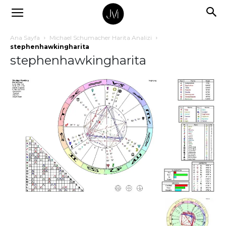
Ana Sayfa
Michael Schumacher Harita Analizi
stephenhawkingharita
stephenhawkingharita