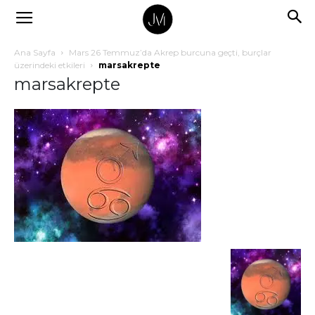
Ana Sayfa
Mars 26 Temmuz’da Akrep burcuna geçti, burçlar
üzerindeki etkileri
marsakrepte
marsakrepte