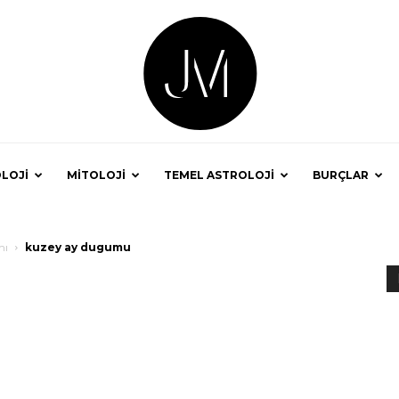
LOJİ
MİTOLOJİ
TEMEL ASTROLOJİ
BURÇLAR
Astrolog
mı
kuzey ay dugumu
Jale