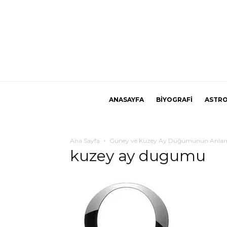
ANASAYFA
BİYOGRAFİ
ASTRO
Ana Sayfa
Güney ve Kuzey Ay Düğümünün Anla
kuzey ay dugumu