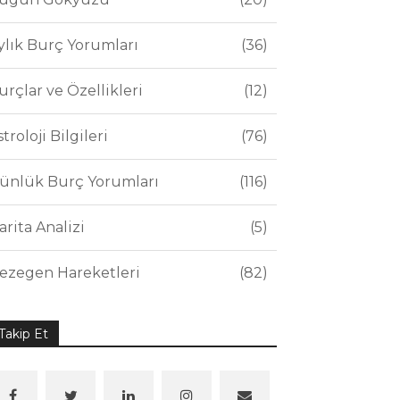
ylık Burç Yorumları
36
urçlar ve Özellikleri
12
stroloji Bilgileri
76
ünlük Burç Yorumları
116
arita Analizi
5
ezegen Hareketleri
82
Takip Et