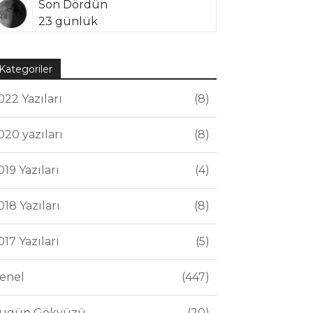
Son Dördün
23 günlük
Kategoriler
022 Yazıları
8
020 yazıları
8
019 Yazıları
4
018 Yazıları
8
017 Yazıları
5
enel
447
ugün Gökyüzü
20