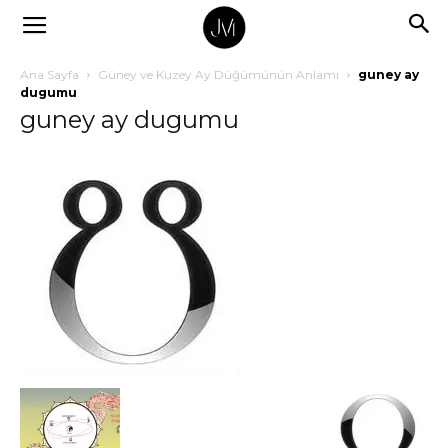
Ana Sayfa
Güney ve Kuzey Ay Düğümünün Anlamı
guney ay
dugumu
guney ay dugumu