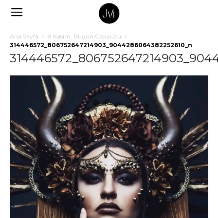
Ana Sayfa
8 Kasım, Bugün Gökyüzü
314446572_806752647214903_9044286064382252610_n
314446572_806752647214903_904