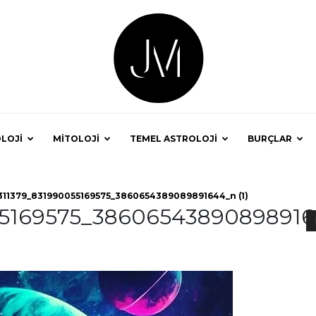
LOJİ
MİTOLOJİ
TEMEL ASTROLOJİ
BURÇLAR
Astrolog
311379_831990055169575_3860654389089891644_n (1)
55169575_3860654389089891
Jale