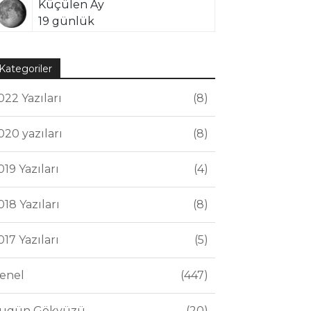
Küçülen Ay
19 günlük
Kategoriler
022 Yazıları
8
020 yazıları
8
019 Yazıları
4
018 Yazıları
8
017 Yazıları
5
enel
447
ugün Gökyüzü
20