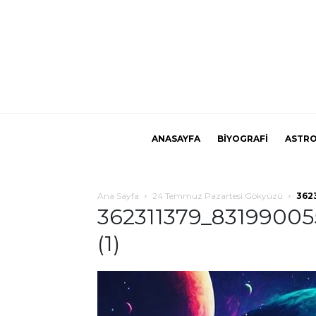
ANASAYFA
BİYOGRAFİ
ASTRO
Ana Sayfa
24 Temmuz Pazartesi Gökyüzü
362
362311379_8319900
(1)