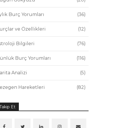
ylık Burç Yorumları
36
urçlar ve Özellikleri
12
stroloji Bilgileri
76
ünlük Burç Yorumları
116
arita Analizi
5
ezegen Hareketleri
82
Takip Et