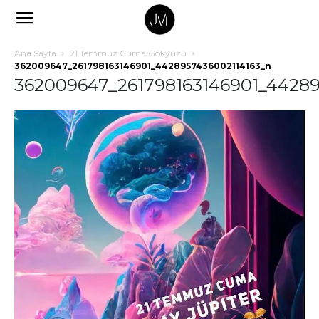
Ana Sayfa
21 Temmuz Cuma Gökyüzü
362009647_261798163146901_4428957436002114163_n
362009647_261798163146901_44289