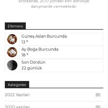
sonrasında, 2010 yılından beri astrolojik
danışmanlık vermektedir.
Efemeris
Güneş Aslan Burcunda
13 °
Ay Boğa Burcunda
18 °
Son Dördün
22 günlük
Kategoriler
2022 Yazıları
8
2020 yazıları
8