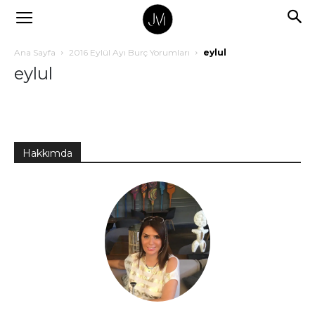
Ana Sayfa
2016 Eylül Ayı Burç Yorumları
eylul
eylul
Hakkımda