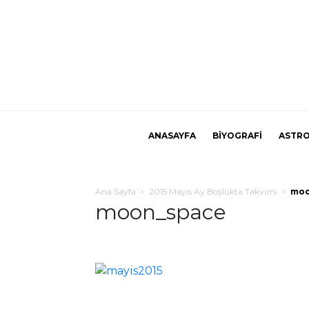
ANASAYFA
BİYOGRAFİ
ASTRO
Ana Sayfa
2015 Mayıs Ay Boşlukta Takvimi
moo
moon_space