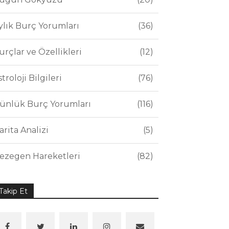
ylık Burç Yorumları
36
urçlar ve Özellikleri
12
stroloji Bilgileri
76
ünlük Burç Yorumları
116
arita Analizi
5
ezegen Hareketleri
82
Takip Et