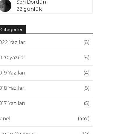
Son Dördün
22 günlük
Kategoriler
022 Yazıları
8
020 yazıları
8
019 Yazıları
4
018 Yazıları
8
017 Yazıları
5
enel
447
ugün Gökyüzü
20