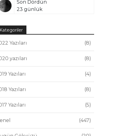
Son Dördün
23 günlük
Kategoriler
022 Yazıları
8
020 yazıları
8
019 Yazıları
4
018 Yazıları
8
017 Yazıları
5
enel
447
ugün Gökyüzü
20