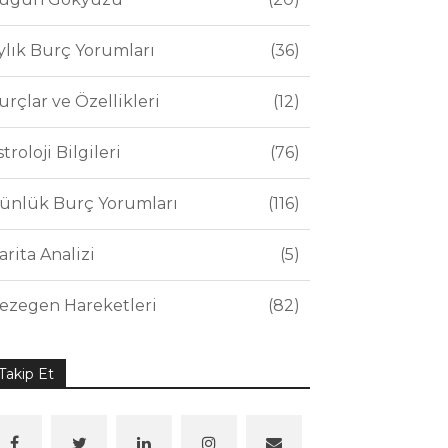
ylık Burç Yorumları
36
urçlar ve Özellikleri
12
stroloji Bilgileri
76
ünlük Burç Yorumları
116
arita Analizi
5
ezegen Hareketleri
82
Takip Et