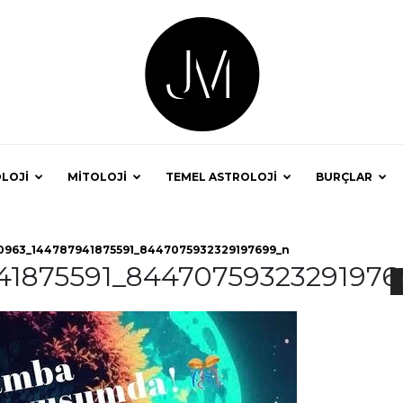
LOJİ
MİTOLOJİ
TEMEL ASTROLOJİ
BURÇLAR
Astrolog
0963_144787941875591_8447075932329197699_n
41875591_84470759323291976
Jale