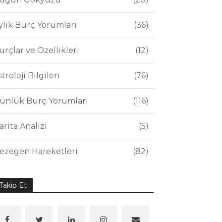
ylık Burç Yorumları
36
urçlar ve Özellikleri
12
stroloji Bilgileri
76
ünlük Burç Yorumları
116
arita Analizi
5
ezegen Hareketleri
82
Takip Et