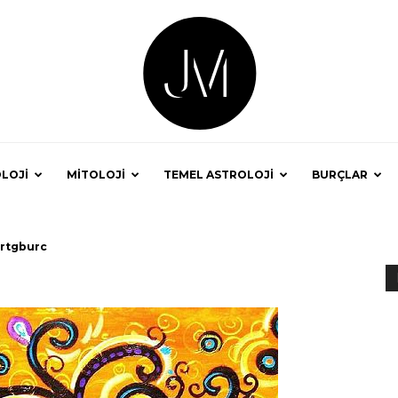
LOJİ
MİTOLOJİ
TEMEL ASTROLOJİ
BURÇLAR
Astrolog
rtgburc
Jale