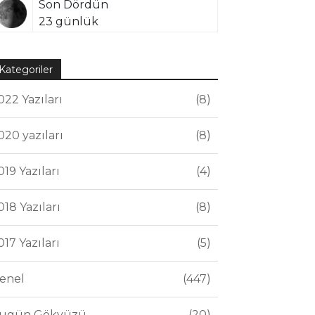
Son Dördün
23 günlük
Kategoriler
022 Yazıları
8
020 yazıları
8
019 Yazıları
4
018 Yazıları
8
017 Yazıları
5
enel
447
ugün Gökyüzü
20