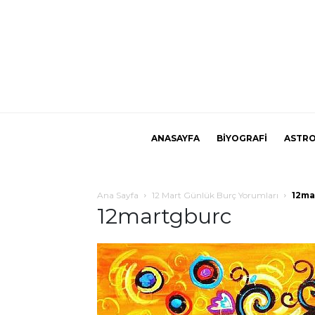
ANASAYFA
BİYOGRAFİ
ASTRO
Ana Sayfa
12 Mart Günlük Burç Yorumları
12ma
12martgburc