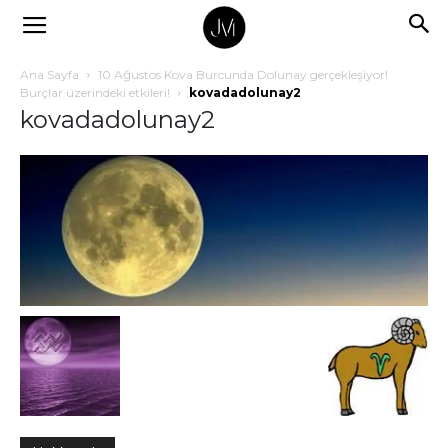
Ana Sayfa
10 Ağustos Kova Burcunda Dolunay gerçekleşiyor!
Burçlar üzerindeki etkileri!
kovadadolunay2
kovadadolunay2