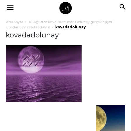
Ana Sayfa
10 Ağustos Kova Burcunda Dolunay gerçekleşiyor!
Burçlar üzerindeki etkileri!
kovadadolunay
kovadadolunay