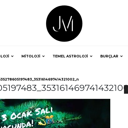
LOJİ
MİTOLOJİ
TEMEL ASTROLOJİ
BURÇLAR
Astrolog
535278605197483_3531614697414321002_n
05197483_35316146974143210
Jale