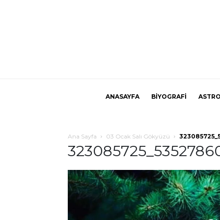
ANASAYFA
BİYOGRAFİ
ASTRO
Ana Sayfa
03 Ocak Salı Gökyüzü
323085725_
323085725_5352786