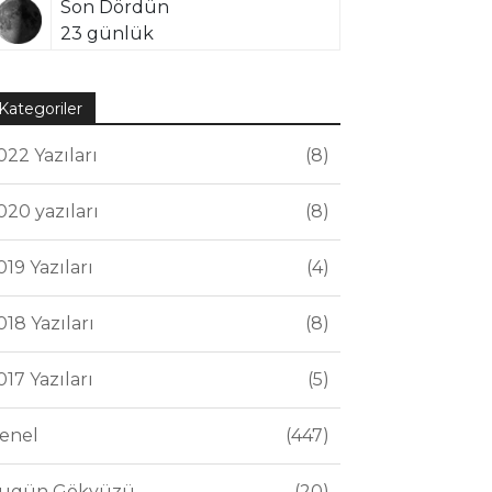
Son Dördün
23 günlük
Kategoriler
022 Yazıları
8
020 yazıları
8
019 Yazıları
4
018 Yazıları
8
017 Yazıları
5
enel
447
ugün Gökyüzü
20