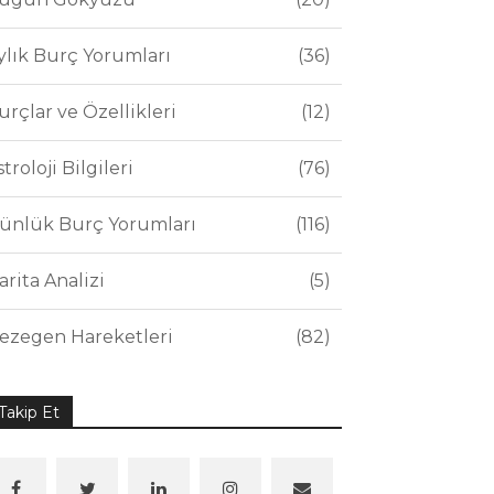
ylık Burç Yorumları
36
urçlar ve Özellikleri
12
stroloji Bilgileri
76
ünlük Burç Yorumları
116
arita Analizi
5
ezegen Hareketleri
82
Takip Et