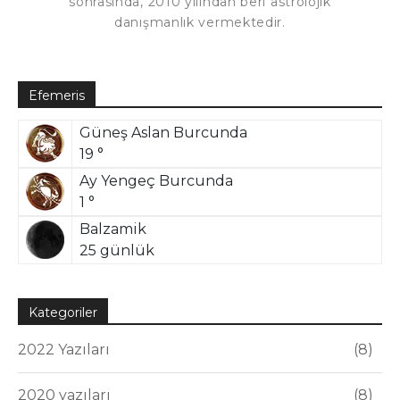
sonrasında, 2010 yılından beri astrolojik
danışmanlık vermektedir.
Efemeris
Güneş Aslan Burcunda
19 °
Ay Yengeç Burcunda
1 °
Balzamik
25 günlük
Kategoriler
2022 Yazıları
8
2020 yazıları
8