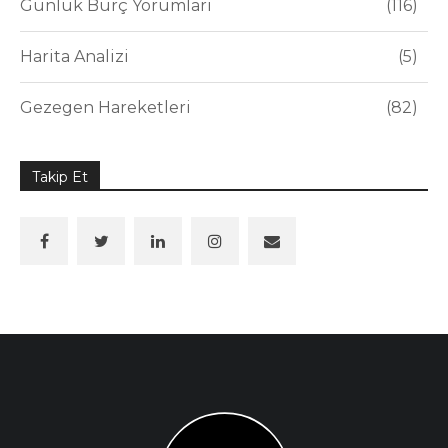
Günlük Burç Yorumları
116
Harita Analizi
5
Gezegen Hareketleri
82
Takip Et