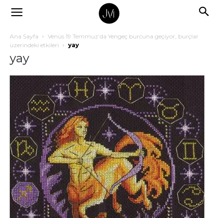
Ana Sayfa
Venüs 19 Temmuz’da Yengeç burcuna geçiyor, burçlar
üzerindeki etkileri
yay
yay