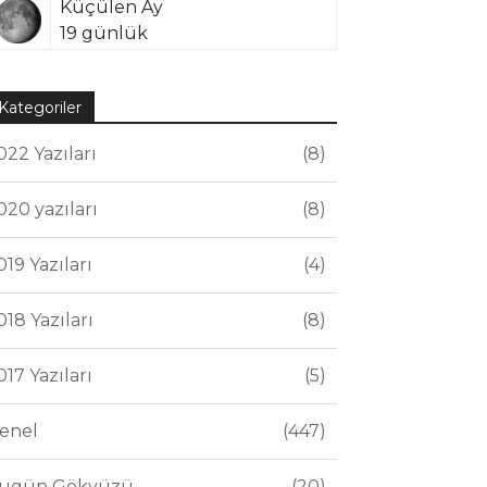
Küçülen Ay
19 günlük
Kategoriler
022 Yazıları
8
020 yazıları
8
019 Yazıları
4
018 Yazıları
8
017 Yazıları
5
enel
447
ugün Gökyüzü
20