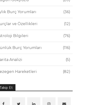
ylık Burç Yorumları
36
urçlar ve Özellikleri
12
stroloji Bilgileri
76
ünlük Burç Yorumları
116
arita Analizi
5
ezegen Hareketleri
82
Takip Et