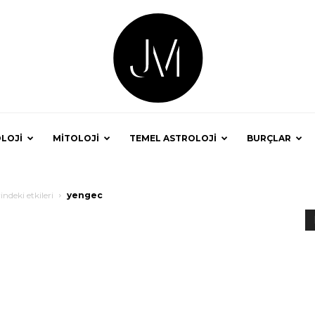
LOJİ
MİTOLOJİ
TEMEL ASTROLOJİ
BURÇLAR
Astrolog
ndeki etkileri
yengec
Jale