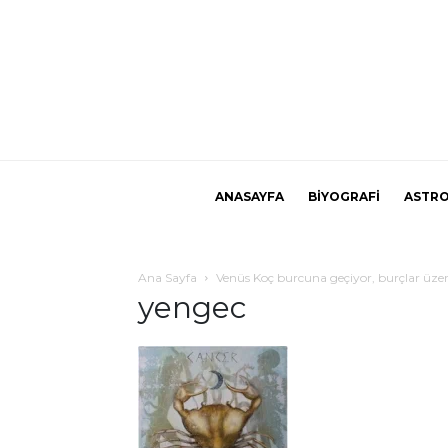
ANASAYFA
BİYOGRAFİ
ASTRO
Ana Sayfa
Venüs Koç burcuna geçiyor, burçlar üzeri
yengec