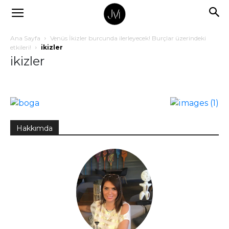
Ana Sayfa
Venüs İkizler burcunda ilerleyecek! Burçlar üzerindeki
etkileri!
ikizler
ikizler
Hakkımda