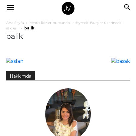
Ana Sayfa
Venüs İkizler burcunda ilerleyecek! Burçlar üzerindeki
etkileri!
balik
balik
Hakkımda