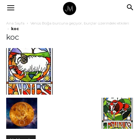
Ana Sayfa
Venüs Boğa burcuna geçiyor, burçlar üzerindeki etkileri
koc
koc