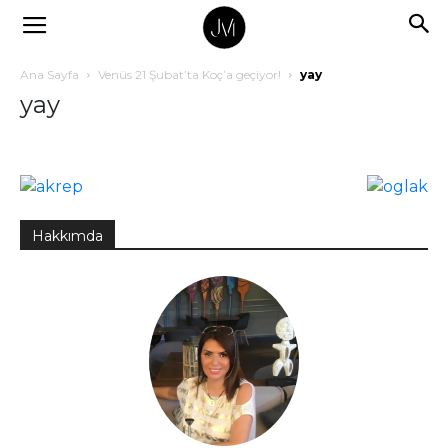
Ana Sayfa
Venüs 21 Şubat’ta Koç’a geçiyor!
yay
yay
Hakkımda