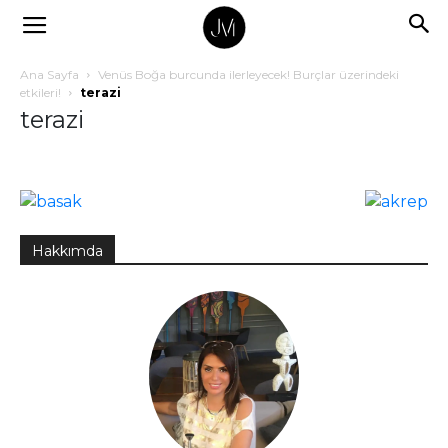
Ana Sayfa
Venüs Boğa burcunda ilerleyecek! Burçlar üzerindeki
etkileri!
terazi
terazi
Hakkımda