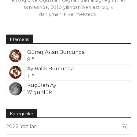
Kırkoğlu ve Oğuzhan Ceyhan'dan aldığı eğitimler
sonrasında, 2010 yılından beri astrolojik
danışmanlık vermektedir.
Efemeris
Güneş Aslan Burcunda
8 °
Ay Balık Burcunda
11 °
Küçülen Ay
17 günlük
Kategoriler
2022 Yazıları
8