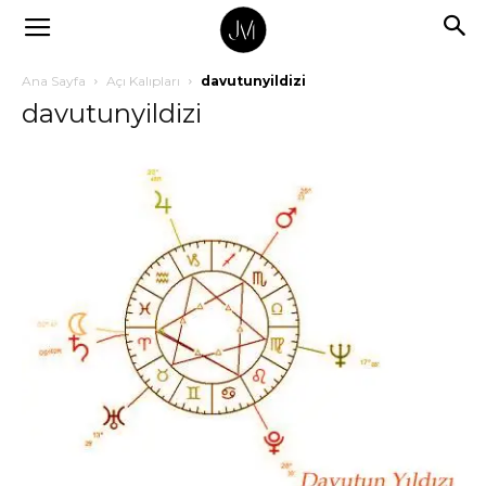
Ana Sayfa
Açı Kalıpları
davutunyildizi
davutunyildizi