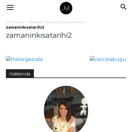
Ana Sayfa
Stephen Hawking Harita Analizi
zamaninkısatarihi2
zamaninkısatarihi2
Hakkımda