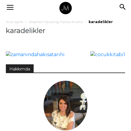
Ana Sayfa
Stephen Hawking Harita Analizi
karadelikler
karadelikler
Hakkımda