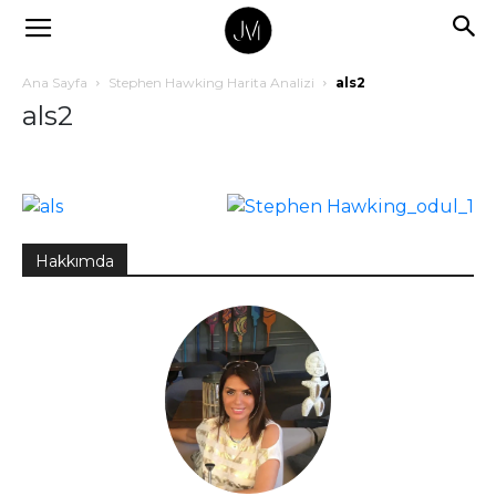
Ana Sayfa
Stephen Hawking Harita Analizi
als2
als2
Hakkımda