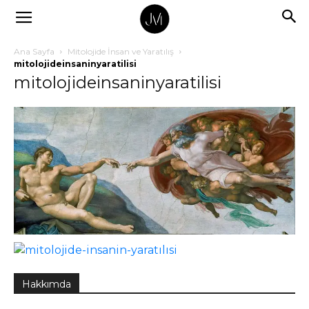
Ana Sayfa
Mitolojide İnsan ve Yaratılış
mitolojideinsaninyaratilisi
mitolojideinsaninyaratilisi
Hakkımda