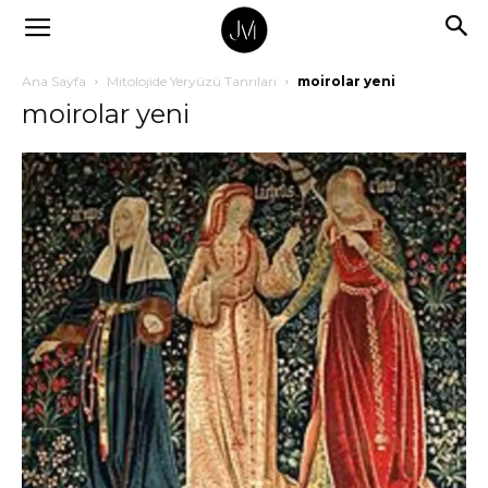
Ana Sayfa
Mitolojide Yeryüzü Tanrıları
moirolar yeni
moirolar yeni