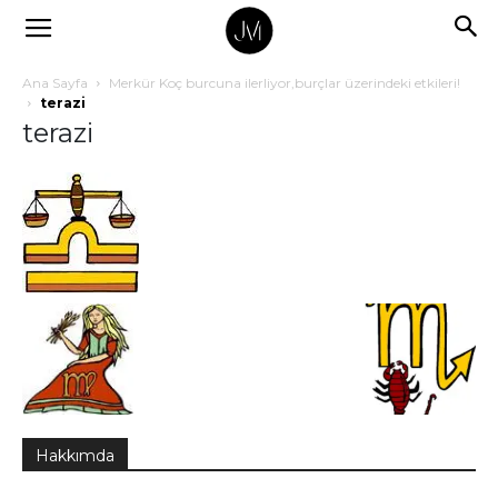
Ana Sayfa
Merkür Koç burcuna ilerliyor,burçlar üzerindeki etkileri!
terazi
terazi
Hakkımda