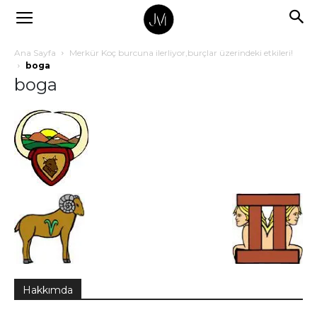
Ana Sayfa
Merkür Koç burcuna ilerliyor,burçlar üzerindeki etkileri!
boga
boga
Hakkımda