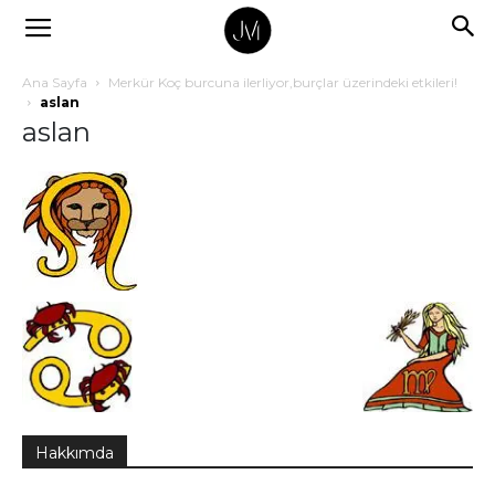
Ana Sayfa
Merkür Koç burcuna ilerliyor,burçlar üzerindeki etkileri!
aslan
aslan
Hakkımda