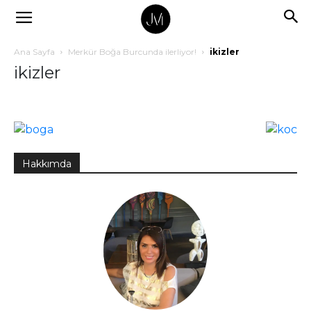
Ana Sayfa
Merkür Boğa Burcunda ilerliyor!
ikizler
ikizler
Hakkımda