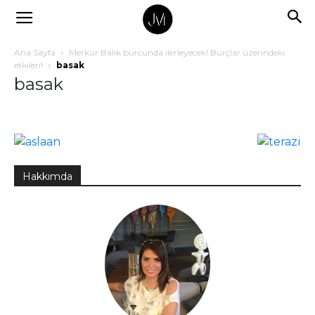
Ana Sayfa
Merkür Balık burcunda ilerleyecek! Burçlar üzerindeki
etkileri!
basak
basak
Hakkımda