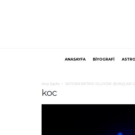
ANASAYFA
BİYOGRAFİ
ASTRO
Ana Sayfa
SATÜRN RETRO OLUYOR, BURÇLAR ÜZ
koc