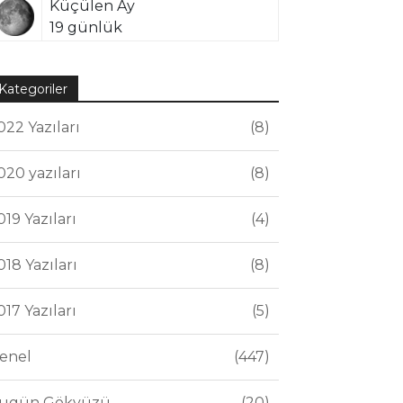
Küçülen Ay
19 günlük
Kategoriler
022 Yazıları
8
020 yazıları
8
019 Yazıları
4
018 Yazıları
8
017 Yazıları
5
enel
447
ugün Gökyüzü
20