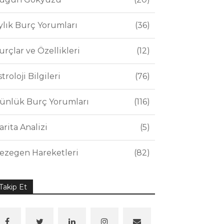
ylık Burç Yorumları
36
urçlar ve Özellikleri
12
stroloji Bilgileri
76
ünlük Burç Yorumları
116
arita Analizi
5
ezegen Hareketleri
82
Takip Et