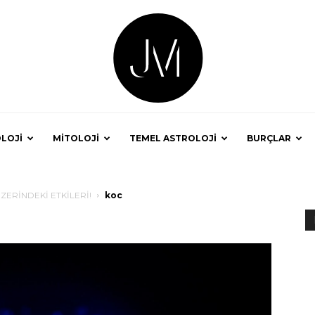
LOJİ
MİTOLOJİ
TEMEL ASTROLOJİ
BURÇLAR
Astrolog
ERİNDEKİ ETKİLERİ!
koc
Jale