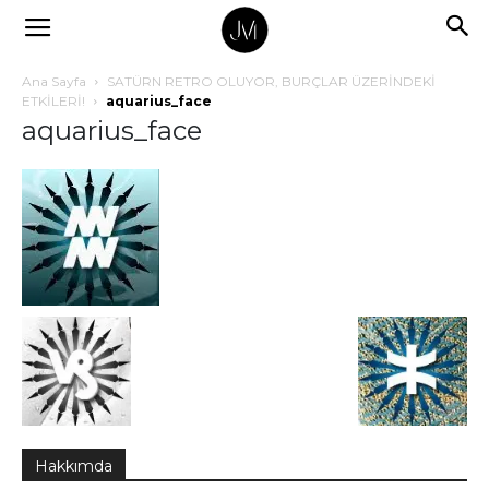
Ana Sayfa
SATÜRN RETRO OLUYOR, BURÇLAR ÜZERİNDEKİ
ETKİLERİ!
aquarius_face
aquarius_face
Hakkımda