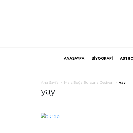
ANASAYFA
BİYOGRAFİ
ASTRO
Ana Sayfa
Mars Boğa Burcuna Geçiyor!
yay
yay