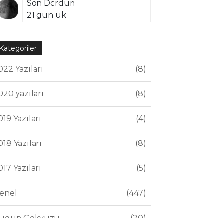
Son Dördün
21 günlük
Kategoriler
022 Yazıları
8
020 yazıları
8
019 Yazıları
4
018 Yazıları
8
017 Yazıları
5
enel
447
ugün Gökyüzü
20