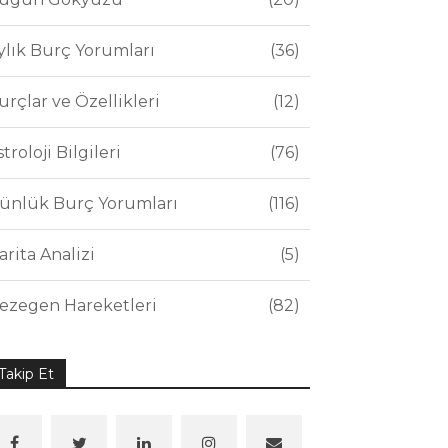
ylık Burç Yorumları
36
urçlar ve Özellikleri
12
stroloji Bilgileri
76
ünlük Burç Yorumları
116
arita Analizi
5
ezegen Hareketleri
82
Takip Et