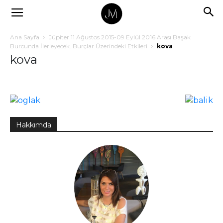
Ana Sayfa
Jüpiter 11 Ağustos 2015-09 Eylül 2016 Arası Başak
Burcunda İlerleyecek. Burçlar Üzerindeki Etkileri
kova
kova
Hakkımda