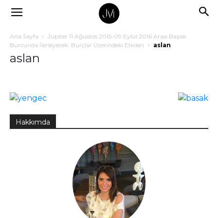
Ana Sayfa
Jüpiter 11 Ağustos 2015-09 Eylül 2016 Arası Başak
Burcunda İlerleyecek. Burçlar Üzerindeki Etkileri
aslan
aslan
Hakkımda