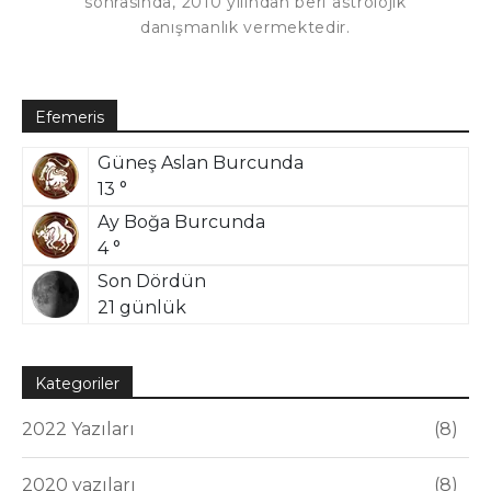
sonrasında, 2010 yılından beri astrolojik
danışmanlık vermektedir.
Efemeris
Güneş Aslan Burcunda
13 °
Ay Boğa Burcunda
4 °
Son Dördün
21 günlük
Kategoriler
2022 Yazıları
8
2020 yazıları
8