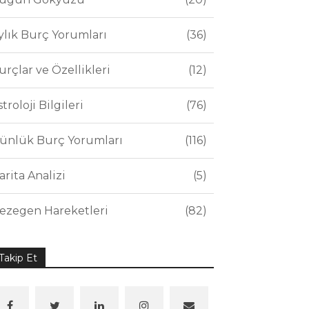
ylık Burç Yorumları
36
urçlar ve Özellikleri
12
stroloji Bilgileri
76
ünlük Burç Yorumları
116
arita Analizi
5
ezegen Hareketleri
82
Takip Et