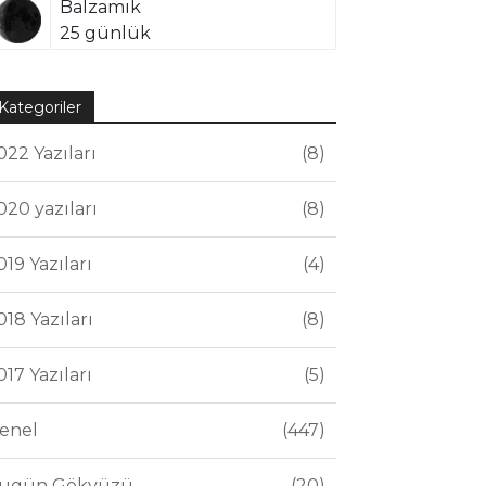
Balzamik
25 günlük
Kategoriler
022 Yazıları
8
020 yazıları
8
019 Yazıları
4
018 Yazıları
8
017 Yazıları
5
enel
447
ugün Gökyüzü
20