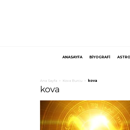
ANASAYFA
BİYOGRAFİ
ASTRO
Ana Sayfa
Kova Burcu
kova
kova