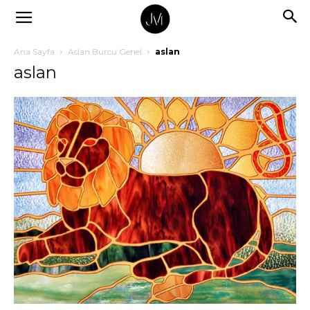
Ana Sayfa
Aslan Burcu Genel
aslan
aslan