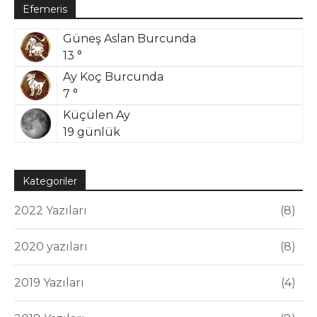
Efemeris
Güneş Aslan Burcunda
13 °
Ay Koç Burcunda
7 °
Küçülen Ay
19 günlük
Kategoriler
2022 Yazıları
8
2020 yazıları
8
2019 Yazıları
4