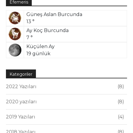
Efemeris
Güneş Aslan Burcunda
13 °
Ay Koç Burcunda
7 °
Küçülen Ay
19 günlük
Kategoriler
2022 Yazıları
8
2020 yazıları
8
2019 Yazıları
4
2018 Yazıları
8