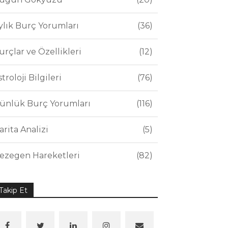
ylık Burç Yorumları
36
urçlar ve Özellikleri
12
stroloji Bilgileri
76
ünlük Burç Yorumları
116
arita Analizi
5
ezegen Hareketleri
82
Takip Et