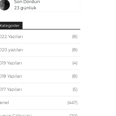
Son Dördün
23 günlük
Kategoriler
022 Yazıları
8
020 yazıları
8
019 Yazıları
4
018 Yazıları
8
017 Yazıları
5
enel
447
ugün Gökyüzü
20