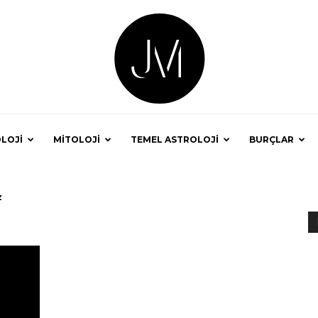
LOJİ
MİTOLOJİ
TEMEL ASTROLOJİ
BURÇLAR
Astrolog
z
Jale