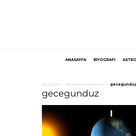
ANASAYFA
BİYOGRAFİ
ASTRO
Ana Sayfa
Astroloji ve Astronomi
gecegundu
gecegunduz