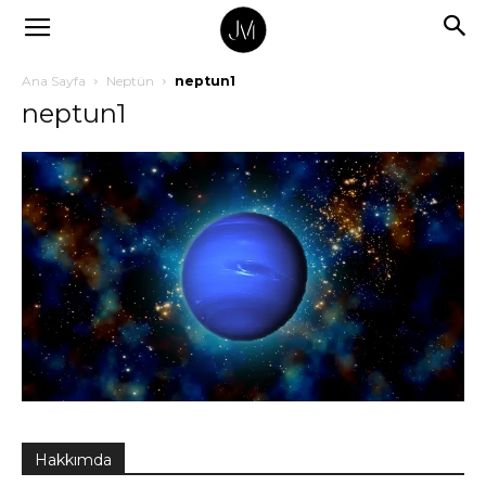
Ana Sayfa
Neptün
neptun1
neptun1
Hakkımda