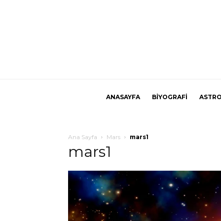
ANASAYFA
BİYOGRAFİ
ASTRO
Ana Sayfa
Mars
mars1
mars1