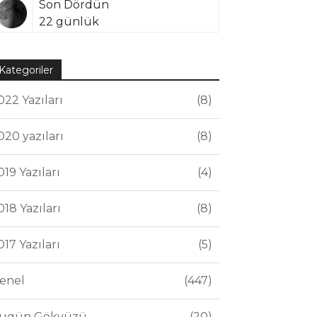
Son Dördün
22 günlük
Kategoriler
022 Yazıları
8
020 yazıları
8
019 Yazıları
4
018 Yazıları
8
017 Yazıları
5
enel
447
ugün Gökyüzü
20