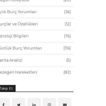
ylık Burç Yorumları
36
urçlar ve Özellikleri
12
stroloji Bilgileri
76
ünlük Burç Yorumları
116
arita Analizi
5
ezegen Hareketleri
82
Takip Et