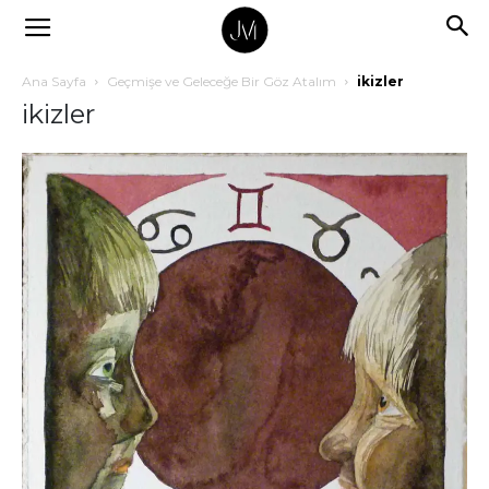
Ana Sayfa
Geçmişe ve Geleceğe Bir Göz Atalım
ikizler
ikizler