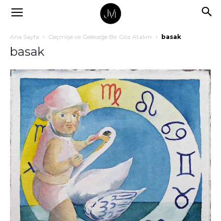
Ana Sayfa
Geçmişe ve Geleceğe Bir Göz Atalım
basak
basak