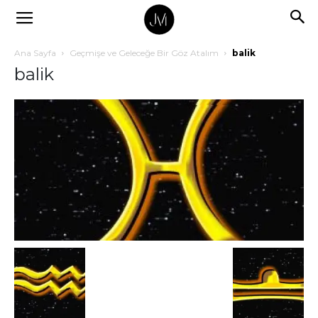
Ana Sayfa
Geçmişe ve Geleceğe Bir Göz Atalım
balik
balik